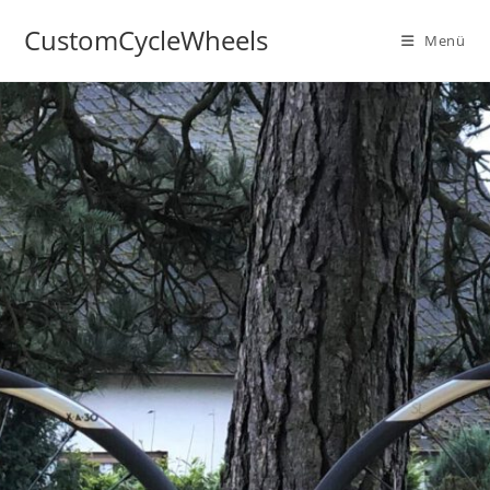
CustomCycleWheels
Menü