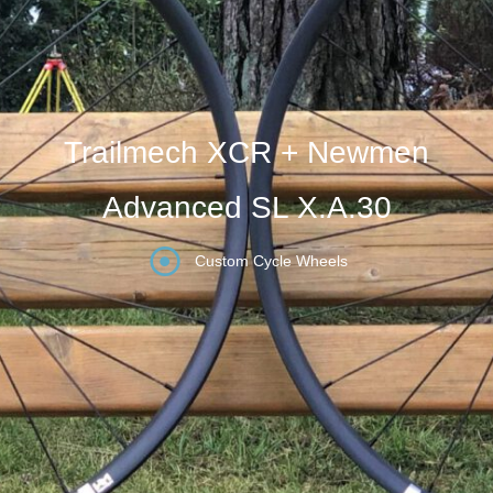
Trailmech XCR + Newmen
Advanced SL X.A.30
Custom Cycle Wheels