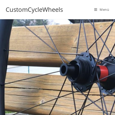
CustomCycleWheels
Menü