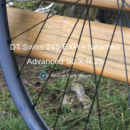
DT Swiss 240 EXP + Newmen
Advanced SL X.R.25
Custom Cycle Wheels