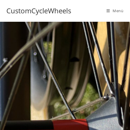
CustomCycleWheels
Menü