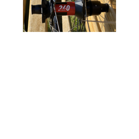
Kontakt
Tel.: +49 (0)6449 7196823
Mail.: info@customcyclewheels.de